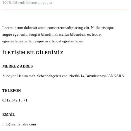
100% Güvenli ödeme alt yapısı.
Lorem ipsum dolor sit amet, consectetur adipiscing elit. Nulla tristique
augue eget enim feugiat blandit. Phasellus bibendum ex leo, at
egestas lacus pellentesque in x leo, at egestas lacus.
İLETIŞIM BILGILERIMIZ
MERKEZ ADRES
Zübeyde Hanım mah. Sebzebahçeleri cad. No:80/14 Büyüksanayi/ ANKARA
TELEFON
0312 342 15 71
EMAIL
info@sahlanaku.com