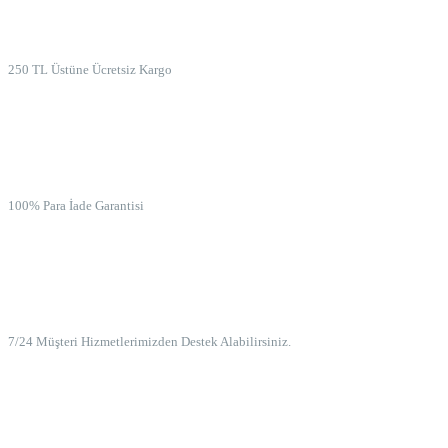
ÜCRETSİZ KARGO
250 TL Üstüne Ücretsiz Kargo
İADE GARANTİSİ
100% Para İade Garantisi
7/24 MÜŞTERİ HİZMETLERİ
7/24 Müşteri Hizmetlerimizden Destek Alabilirsiniz.
100% GÜVENLİ ÖDEME