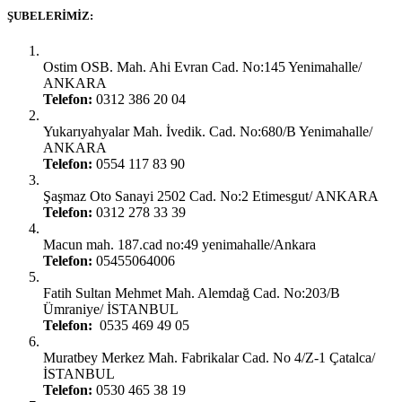
ŞUBELERIMIZ:
Ankara Yenimahalle:
Ostim OSB. Mah. Ahi Evran Cad. No:145 Yenimahalle/
ANKARA
Telefon:
0312 386 20 04
Ankara Yenimahalle:
Yukarıyahyalar Mah. İvedik. Cad. No:680/B Yenimahalle/
ANKARA
Telefon:
0554 117 83 90
Ankara Şaşmaz Oto Sanayi:
Şaşmaz Oto Sanayi 2502 Cad. No:2 Etimesgut/ ANKARA
Telefon:
0312 278 33 39
Ankara Gimat:
Macun mah. 187.cad no:49 yenimahalle/Ankara
Telefon:
05455064006
İstanbul Ümraniye:
Fatih Sultan Mehmet Mah. Alemdağ Cad. No:203/B
Ümraniye/ İSTANBUL
Telefon:
0535 469 49 05
İstanbul Çatalca:
Muratbey Merkez Mah. Fabrikalar Cad. No 4/Z-1 Çatalca/
İSTANBUL
Telefon:
0530 465 38 19