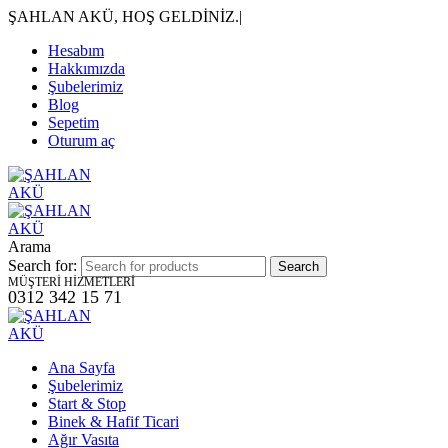
ŞAHLAN AKÜ, HOŞ GELDİNİZ.
|
Hesabım
Hakkımızda
Şubelerimiz
Blog
Sepetim
Oturum aç
Arama
Search for:
MÜŞTERİ HİZMETLERİ
0312 342 15 71
Ana Sayfa
Şubelerimiz
Start & Stop
Binek & Hafif Ticari
Ağır Vasıta