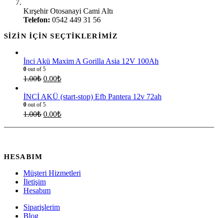
Kırşehir Şubesi:
Kırşehir Otosanayi Cami Altı
Telefon:
0542 449 31 56
SIZIN İÇIN SEÇTIKLERIMIZ
İnci Akü Maxim A Gorilla Asia 12V 100Ah
0
out of 5
1.00
₺
0.00
₺
İNCİ AKÜ (start-stop) Efb Pantera 12v 72ah
0
out of 5
1.00
₺
0.00
₺
HESABIM
Müşteri Hizmetleri
İletişim
Hesabım
Siparişlerim
Blog