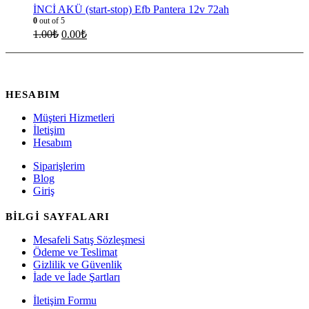
İNCİ AKÜ (start-stop) Efb Pantera 12v 72ah
0
out of 5
1.00
₺
0.00
₺
HESABIM
Müşteri Hizmetleri
İletişim
Hesabım
Siparişlerim
Blog
Giriş
BİLGİ SAYFALARI
Mesafeli Satış Sözleşmesi
Ödeme ve Teslimat
Gizlilik ve Güvenlik
İade ve İade Şartları
İletişim Formu