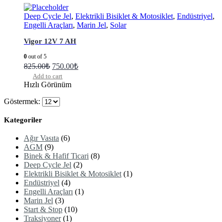
Deep Cycle Jel
,
Elektrikli Bisiklet & Motosiklet
,
Endüstriyel
,
Engelli Araçları
,
Marin Jel
,
Solar
Vigor 12V 7 AH
0
out of 5
825.00
₺
750.00
₺
Add to cart
Hızlı Görünüm
Göstermek:
Kategoriler
Ağır Vasıta
(6)
AGM
(9)
Binek & Hafif Ticari
(8)
Deep Cycle Jel
(2)
Elektrikli Bisiklet & Motosiklet
(1)
Endüstriyel
(4)
Engelli Araçları
(1)
Marin Jel
(3)
Start & Stop
(10)
Traksiyoner
(1)