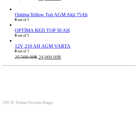
Optima Yellow Top AGM Akü 75Ah
0
out of 5
OPTİMA RED TOP 50 AH
0
out of 5
12V 210 AH AGM VARTA
0
out of 5
25,500.00
₺
24,000.00
₺
ÜCRETSİZ KARGO
250 TL Üstüne Ücretsiz Kargo
İADE GARANTİSİ