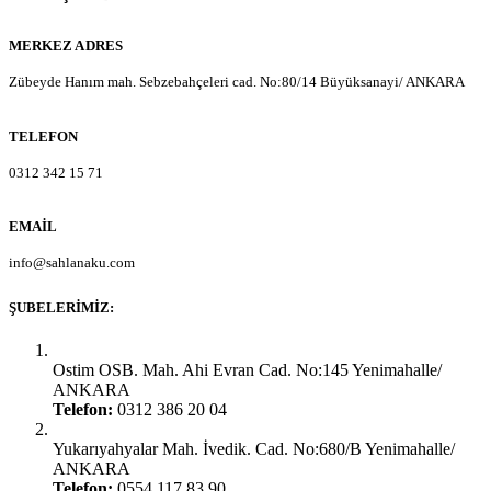
MERKEZ ADRES
Zübeyde Hanım mah. Sebzebahçeleri cad. No:80/14 Büyüksanayi/ ANKARA
TELEFON
0312 342 15 71
EMAIL
info@sahlanaku.com
ŞUBELERIMIZ:
Ankara Yenimahalle:
Ostim OSB. Mah. Ahi Evran Cad. No:145 Yenimahalle/
ANKARA
Telefon:
0312 386 20 04
Ankara Yenimahalle:
Yukarıyahyalar Mah. İvedik. Cad. No:680/B Yenimahalle/
ANKARA
Telefon:
0554 117 83 90