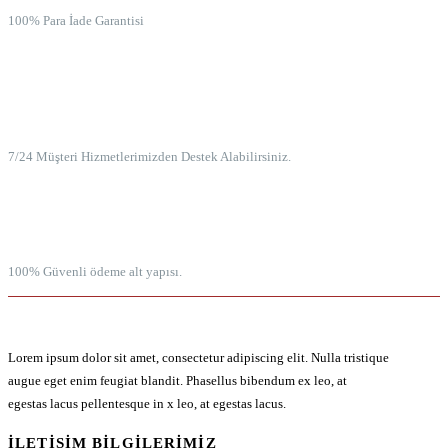
100% Para İade Garantisi
7/24 MÜŞTERİ HİZMETLERİ
7/24 Müşteri Hizmetlerimizden Destek Alabilirsiniz.
100% GÜVENLİ ÖDEME
100% Güvenli ödeme alt yapısı.
Lorem ipsum dolor sit amet, consectetur adipiscing elit. Nulla tristique
augue eget enim feugiat blandit. Phasellus bibendum ex leo, at
egestas lacus pellentesque in x leo, at egestas lacus.
İLETIŞIM BILGILERIMIZ