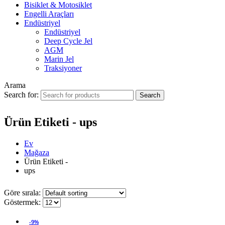
Bisiklet & Motosiklet
Engelli Araçları
Endüstriyel
Endüstriyel
Deep Cycle Jel
AGM
Marin Jel
Traksiyoner
Arama
Search for:
Ürün Etiketi - ups
Ev
Mağaza
Ürün Etiketi -
ups
Göre sırala:
Göstermek:
-9%