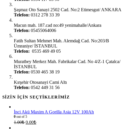
Ankara Şaşmaz Oto Sanayi:
Şaşmaz Oto Sanayi 2502 Cad. No:2 Etimesgut/ ANKARA
Telefon:
0312 278 33 39
Ankara Gimat:
Macun mah. 187.cad no:49 yenimahalle/Ankara
Telefon:
05455064006
İstanbul Ümraniye:
Fatih Sultan Mehmet Mah. Alemdağ Cad. No:203/B
Ümraniye/ İSTANBUL
Telefon:
0535 469 49 05
İstanbul Çatalca:
Muratbey Merkez Mah. Fabrikalar Cad. No 4/Z-1 Çatalca/
İSTANBUL
Telefon:
0530 465 38 19
Kırşehir Şubesi:
Kırşehir Otosanayi Cami Altı
Telefon:
0542 449 31 56
SIZIN İÇIN SEÇTIKLERIMIZ
İnci Akü Maxim A Gorilla Asia 12V 100Ah
0
out of 5
1.00
₺
0.00
₺