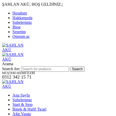
ŞAHLAN AKÜ, HOŞ GELDİNİZ.
|
Hesabım
Hakkımızda
Şubelerimiz
Blog
Sepetim
Oturum aç
Arama
Search for:
MÜŞTERİ HİZMETLERİ
0312 342 15 71
Ana Sayfa
Şubelerimiz
Start & Stop
Binek & Hafif Ticari
Ağır Vasıta