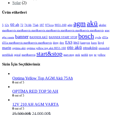
Solar
(2)
Ürün etiketleri
akü
agm
60 ah
5
12v
72
74 Ah
75ah
187
975cca
9051-160
adet
aküler
start&servis start&servis start&servis start&servis start&servis start&servis start&servis
araç
bosch
banner
ağır vasıta
BANNER AKÜ
BANNER START STOP
cycle
d31a
EAS
inci
d31a start&servis start&servis start&servis
deep
dnv
kamyon
kuru
lloyd
oto akü
marin
otoaküsü
optima akü
optima yellow top akü 8051-160
otomobil
start&stop
sertifikalı
spiral
start&servis
start-stop
stok
tarihli
top
tır
yellow
Sizin İçin Seçtiklerimiz
Optima Yellow Top AGM Akü 75Ah
0
out of 5
OPTİMA RED TOP 50 AH
0
out of 5
12V 210 AH AGM VARTA
0
out of 5
25,500.00
₺
24,000.00
₺