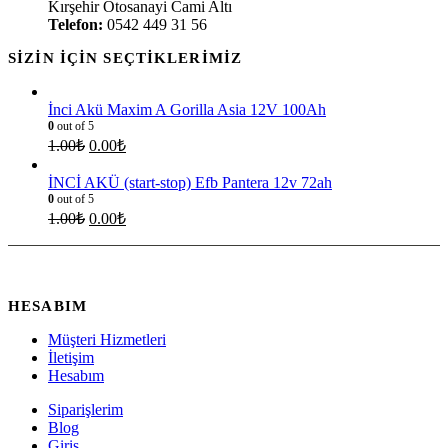
Kırşehir Otosanayi Cami Altı
Telefon:
0542 449 31 56
SIZIN İÇIN SEÇTIKLERIMIZ
İnci Akü Maxim A Gorilla Asia 12V 100Ah
0
out of 5
1.00
₺
0.00
₺
İNCİ AKÜ (start-stop) Efb Pantera 12v 72ah
0
out of 5
1.00
₺
0.00
₺
HESABIM
Müşteri Hizmetleri
İletişim
Hesabım
Siparişlerim
Blog
Giriş