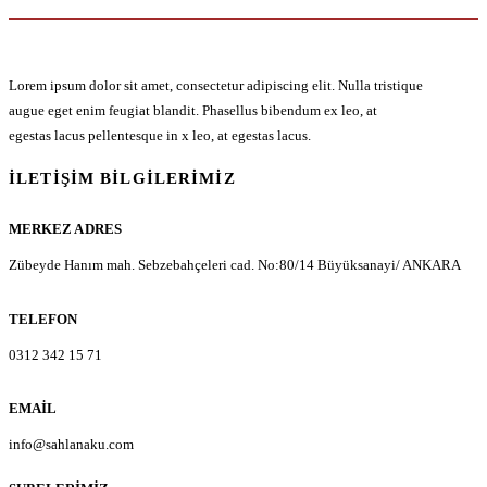
Lorem ipsum dolor sit amet, consectetur adipiscing elit. Nulla tristique
augue eget enim feugiat blandit. Phasellus bibendum ex leo, at
egestas lacus pellentesque in x leo, at egestas lacus.
İLETIŞIM BILGILERIMIZ
MERKEZ ADRES
Zübeyde Hanım mah. Sebzebahçeleri cad. No:80/14 Büyüksanayi/ ANKARA
TELEFON
0312 342 15 71
EMAIL
info@sahlanaku.com