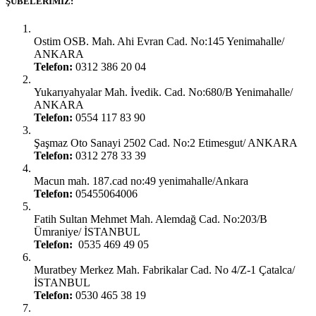
ŞUBELERIMIZ:
Ankara Yenimahalle:
Ostim OSB. Mah. Ahi Evran Cad. No:145 Yenimahalle/
ANKARA
Telefon:
0312 386 20 04
Ankara Yenimahalle:
Yukarıyahyalar Mah. İvedik. Cad. No:680/B Yenimahalle/
ANKARA
Telefon:
0554 117 83 90
Ankara Şaşmaz Oto Sanayi:
Şaşmaz Oto Sanayi 2502 Cad. No:2 Etimesgut/ ANKARA
Telefon:
0312 278 33 39
Ankara Gimat:
Macun mah. 187.cad no:49 yenimahalle/Ankara
Telefon:
05455064006
İstanbul Ümraniye:
Fatih Sultan Mehmet Mah. Alemdağ Cad. No:203/B
Ümraniye/ İSTANBUL
Telefon:
0535 469 49 05
İstanbul Çatalca:
Muratbey Merkez Mah. Fabrikalar Cad. No 4/Z-1 Çatalca/
İSTANBUL
Telefon:
0530 465 38 19
Kırşehir Şubesi: