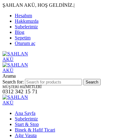
ŞAHLAN AKÜ, HOŞ GELDİNİZ.
|
Hesabım
Hakkımızda
Şubelerimiz
Blog
Sepetim
Oturum aç
Arama
Search for:
MÜŞTERİ HİZMETLERİ
0312 342 15 71
Ana Sayfa
Şubelerimiz
Start & Stop
Binek & Hafif Ticari
Ağır Vasıta