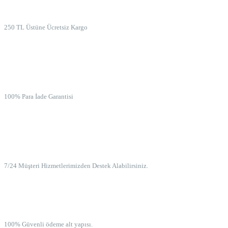
ÜCRETSİZ KARGO
250 TL Üstüne Ücretsiz Kargo
İADE GARANTİSİ
100% Para İade Garantisi
7/24 MÜŞTERİ HİZMETLERİ
7/24 Müşteri Hizmetlerimizden Destek Alabilirsiniz.
100% GÜVENLİ ÖDEME
100% Güvenli ödeme alt yapısı.