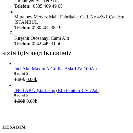
Ümraniye/ İSTANBUL
Telefon:
0535 469 49 05
İstanbul Çatalca:
Muratbey Merkez Mah. Fabrikalar Cad. No 4/Z-1 Çatalca/
İSTANBUL
Telefon:
0530 465 38 19
Kırşehir Şubesi:
Kırşehir Otosanayi Cami Altı
Telefon:
0542 449 31 56
SIZIN İÇIN SEÇTIKLERIMIZ
İnci Akü Maxim A Gorilla Asia 12V 100Ah
0
out of 5
1.00
₺
0.00
₺
İNCİ AKÜ (start-stop) Efb Pantera 12v 72ah
0
out of 5
1.00
₺
0.00
₺
HESABIM