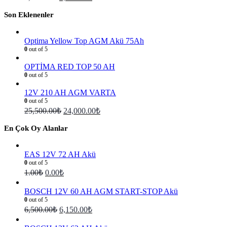
Son Eklenenler
Optima Yellow Top AGM Akü 75Ah
0
out of 5
OPTİMA RED TOP 50 AH
0
out of 5
12V 210 AH AGM VARTA
0
out of 5
25,500.00
₺
24,000.00
₺
En Çok Oy Alanlar
EAS 12V 72 AH Akü
0
out of 5
1.00
₺
0.00
₺
BOSCH 12V 60 AH AGM START-STOP Akü
0
out of 5
6,500.00
₺
6,150.00
₺