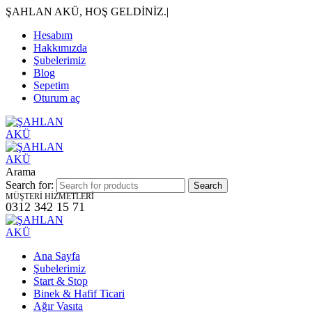
ŞAHLAN AKÜ, HOŞ GELDİNİZ.
|
Hesabım
Hakkımızda
Şubelerimiz
Blog
Sepetim
Oturum aç
Arama
Search for:
MÜŞTERİ HİZMETLERİ
0312 342 15 71
Ana Sayfa
Şubelerimiz
Start & Stop
Binek & Hafif Ticari
Ağır Vasıta