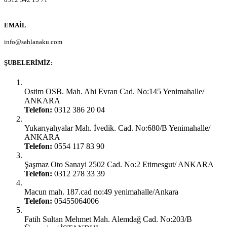
EMAIL
info@sahlanaku.com
ŞUBELERIMIZ:
Ankara Yenimahalle:
Ostim OSB. Mah. Ahi Evran Cad. No:145 Yenimahalle/
ANKARA
Telefon:
0312 386 20 04
Ankara Yenimahalle:
Yukarıyahyalar Mah. İvedik. Cad. No:680/B Yenimahalle/
ANKARA
Telefon:
0554 117 83 90
Ankara Şaşmaz Oto Sanayi:
Şaşmaz Oto Sanayi 2502 Cad. No:2 Etimesgut/ ANKARA
Telefon:
0312 278 33 39
Ankara Gimat:
Macun mah. 187.cad no:49 yenimahalle/Ankara
Telefon:
05455064006
İstanbul Ümraniye:
Fatih Sultan Mehmet Mah. Alemdağ Cad. No:203/B