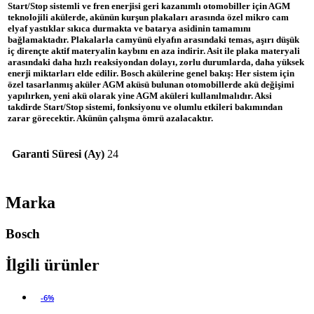
Start/Stop sistemli ve fren enerjisi geri kazanımlı otomobiller için AGM
teknolojili akülerde, akünün kurşun plakaları arasında özel mikro cam
elyaf yastıklar sıkıca durmakta ve batarya asidinin tamamını
bağlamaktadır. Plakalarla camyünü elyafın arasındaki temas, aşırı düşük
iç dirençte aktif materyalin kaybını en aza indirir. Asit ile plaka materyali
arasındaki daha hızlı reaksiyondan dolayı, zorlu durumlarda, daha yüksek
enerji miktarları elde edilir. Bosch akülerine genel bakış: Her sistem için
özel tasarlanmış aküler AGM aküsü bulunan otomobillerde akü değişimi
yapılırken, yeni akü olarak yine AGM aküleri kullanılmalıdır. Aksi
takdirde Start/Stop sistemi, fonksiyonu ve olumlu etkileri bakımından
zarar görecektir. Akünün çalışma ömrü azalacaktır.
Garanti Süresi (Ay)
24
Marka
Bosch
İlgili ürünler
-6%