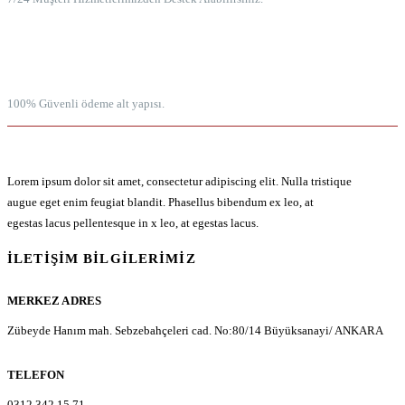
100% GÜVENLİ ÖDEME
100% Güvenli ödeme alt yapısı.
Lorem ipsum dolor sit amet, consectetur adipiscing elit. Nulla tristique
augue eget enim feugiat blandit. Phasellus bibendum ex leo, at
egestas lacus pellentesque in x leo, at egestas lacus.
İLETIŞIM BILGILERIMIZ
MERKEZ ADRES
Zübeyde Hanım mah. Sebzebahçeleri cad. No:80/14 Büyüksanayi/ ANKARA
TELEFON
0312 342 15 71