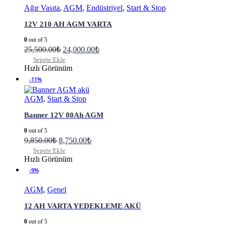
Ağır Vasıta
,
AGM
,
Endüstriyel
,
Start & Stop
12V 210 AH AGM VARTA
0
out of 5
25,500.00
₺
24,000.00
₺
Sepete Ekle
Hızlı Görünüm
-11%
AGM
,
Start & Stop
Banner 12V 80Ah AGM
0
out of 5
9,850.00
₺
8,750.00
₺
Sepete Ekle
Hızlı Görünüm
-9%
AGM
,
Genel
12 AH VARTA YEDEKLEME AKÜ
0
out of 5