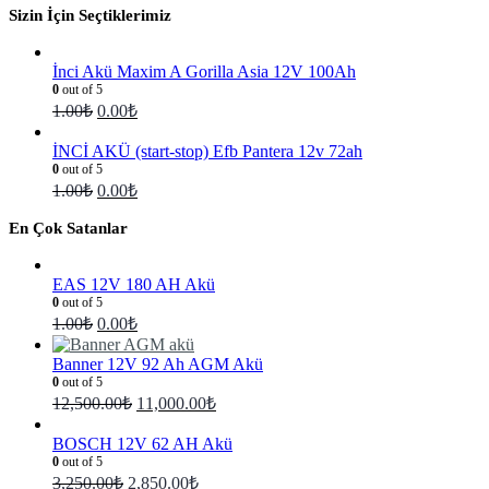
Sizin İçin Seçtiklerimiz
İnci Akü Maxim A Gorilla Asia 12V 100Ah
0
out of 5
1.00
₺
0.00
₺
İNCİ AKÜ (start-stop) Efb Pantera 12v 72ah
0
out of 5
1.00
₺
0.00
₺
En Çok Satanlar
EAS 12V 180 AH Akü
0
out of 5
1.00
₺
0.00
₺
Banner 12V 92 Ah AGM Akü
0
out of 5
12,500.00
₺
11,000.00
₺
BOSCH 12V 62 AH Akü
0
out of 5
3,250.00
₺
2,850.00
₺