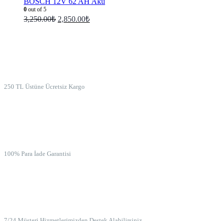
BOSCH 12V 62 AH Akü
0
out of 5
3,250.00
₺
2,850.00
₺
ÜCRETSİZ KARGO
250 TL Üstüne Ücretsiz Kargo
İADE GARANTİSİ
100% Para İade Garantisi
7/24 MÜŞTERİ HİZMETLERİ
7/24 Müşteri Hizmetlerimizden Destek Alabilirsiniz.