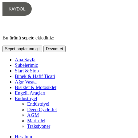
Bu ürünü sepete eklediniz:
Sepet sayfasına git
Devam et
Ana Sayfa
Şubelerimiz
Start & Stop
Binek & Hafif Ticari
Ağır Vasıta
Bisiklet & Motosiklet
Engelli Araçları
Endüstriyel
Endüstriyel
Deep Cycle Jel
AGM
Marin Jel
Traksiyoner
Hesabım