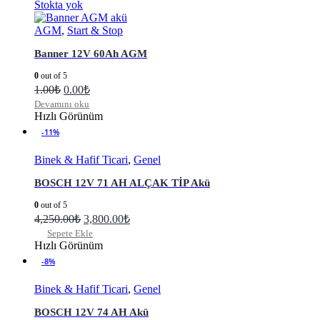
Stokta yok
AGM
,
Start & Stop
Banner 12V 60Ah AGM
0
out of 5
1.00
₺
0.00
₺
Devamını oku
Hızlı Görünüm
-11%
Binek & Hafif Ticari
,
Genel
BOSCH 12V 71 AH ALÇAK TİP Akü
0
out of 5
4,250.00
₺
3,800.00
₺
Sepete Ekle
Hızlı Görünüm
-8%
Binek & Hafif Ticari
,
Genel
BOSCH 12V 74 AH Akü