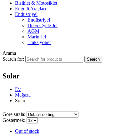
Bisiklet & Motosiklet
Engelli Araçları
Endüstriyel
Endüstriyel
Deep Cycle Jel
AGM
Marin Jel
Traksiyoner
Arama
Search for:
Solar
Ev
Mağaza
Solar
Göre sırala:
Göstermek:
Out of stock