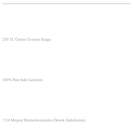
ÜCRETSİZ KARGO
250 TL Üstüne Ücretsiz Kargo
İADE GARANTİSİ
100% Para İade Garantisi
7/24 MÜŞTERİ HİZMETLERİ
7/24 Müşteri Hizmetlerimizden Destek Alabilirsiniz.