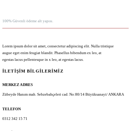
100% GÜVENLİ ÖDEME
100% Güvenli ödeme alt yapısı.
Lorem ipsum dolor sit amet, consectetur adipiscing elit. Nulla tristique
augue eget enim feugiat blandit. Phasellus bibendum ex leo, at
egestas lacus pellentesque in x leo, at egestas lacus.
İLETIŞIM BILGILERIMIZ
MERKEZ ADRES
Zübeyde Hanım mah. Sebzebahçeleri cad. No:80/14 Büyüksanayi/ ANKARA
TELEFON
0312 342 15 71