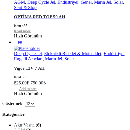
AGM
,
Deep Cycle Jel
,
Endüstriyel
,
Genel
,
Marin Jel
,
Solar
,
Start & Stop
OPTİMA RED TOP 50 AH
0
out of 5
Read more
Hızlı Görünüm
-9%
Deep Cycle Jel
,
Elektrikli Bisiklet & Motosiklet
,
Endüstriyel
,
Engelli Araçları
,
Marin Jel
,
Solar
Vigor 12V 7 AH
0
out of 5
825.00
₺
750.00
₺
Add to cart
Hızlı Görünüm
Göstermek:
Kategoriler
Ağır Vasıta
(6)