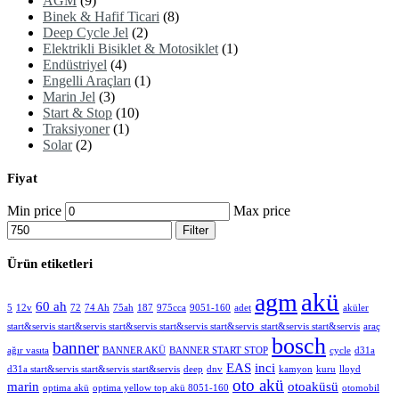
AGM
(9)
Binek & Hafif Ticari
(8)
Deep Cycle Jel
(2)
Elektrikli Bisiklet & Motosiklet
(1)
Endüstriyel
(4)
Engelli Araçları
(1)
Marin Jel
(3)
Start & Stop
(10)
Traksiyoner
(1)
Solar
(2)
Fiyat
Min price
Max price
Filter
Ürün etiketleri
akü
agm
60 ah
5
12v
72
74 Ah
75ah
187
975cca
9051-160
adet
aküler
start&servis start&servis start&servis start&servis start&servis start&servis start&servis
araç
bosch
banner
ağır vasıta
BANNER AKÜ
BANNER START STOP
cycle
d31a
EAS
inci
d31a start&servis start&servis start&servis
deep
dnv
kamyon
kuru
lloyd
oto akü
marin
otoaküsü
optima akü
optima yellow top akü 8051-160
otomobil