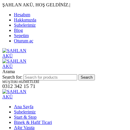
ŞAHLAN AKÜ, HOŞ GELDİNİZ.
|
Hesabım
Hakkımızda
Şubelerimiz
Blog
Sepetim
Oturum aç
Arama
Search for:
MÜŞTERİ HİZMETLERİ
0312 342 15 71
Ana Sayfa
Şubelerimiz
Start & Stop
Binek & Hafif Ticari
Ağır Vasıta