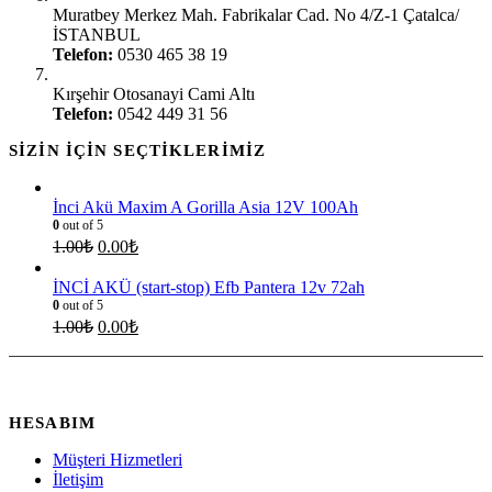
Muratbey Merkez Mah. Fabrikalar Cad. No 4/Z-1 Çatalca/
İSTANBUL
Telefon:
0530 465 38 19
Kırşehir Şubesi:
Kırşehir Otosanayi Cami Altı
Telefon:
0542 449 31 56
SIZIN İÇIN SEÇTIKLERIMIZ
İnci Akü Maxim A Gorilla Asia 12V 100Ah
0
out of 5
1.00
₺
0.00
₺
İNCİ AKÜ (start-stop) Efb Pantera 12v 72ah
0
out of 5
1.00
₺
0.00
₺
HESABIM
Müşteri Hizmetleri
İletişim