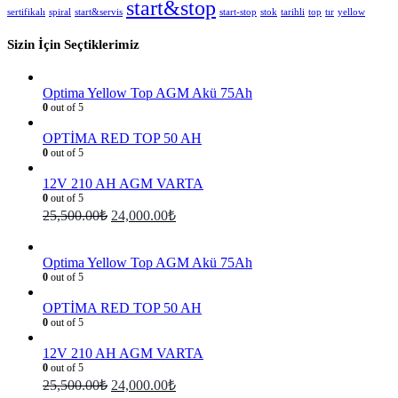
start&stop
sertifikalı
spiral
start&servis
start-stop
stok
tarihli
top
tır
yellow
Sizin İçin Seçtiklerimiz
Optima Yellow Top AGM Akü 75Ah
0
out of 5
OPTİMA RED TOP 50 AH
0
out of 5
12V 210 AH AGM VARTA
0
out of 5
25,500.00
₺
24,000.00
₺
Optima Yellow Top AGM Akü 75Ah
0
out of 5
OPTİMA RED TOP 50 AH
0
out of 5
12V 210 AH AGM VARTA
0
out of 5
25,500.00
₺
24,000.00
₺