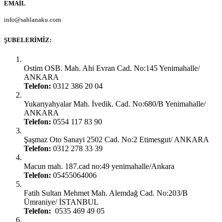
EMAIL
info@sahlanaku.com
ŞUBELERIMIZ:
Ankara Yenimahalle:
Ostim OSB. Mah. Ahi Evran Cad. No:145 Yenimahalle/
ANKARA
Telefon:
0312 386 20 04
Ankara Yenimahalle:
Yukarıyahyalar Mah. İvedik. Cad. No:680/B Yenimahalle/
ANKARA
Telefon:
0554 117 83 90
Ankara Şaşmaz Oto Sanayi:
Şaşmaz Oto Sanayi 2502 Cad. No:2 Etimesgut/ ANKARA
Telefon:
0312 278 33 39
Ankara Gimat:
Macun mah. 187.cad no:49 yenimahalle/Ankara
Telefon:
05455064006
İstanbul Ümraniye:
Fatih Sultan Mehmet Mah. Alemdağ Cad. No:203/B
Ümraniye/ İSTANBUL
Telefon:
0535 469 49 05
İstanbul Çatalca: