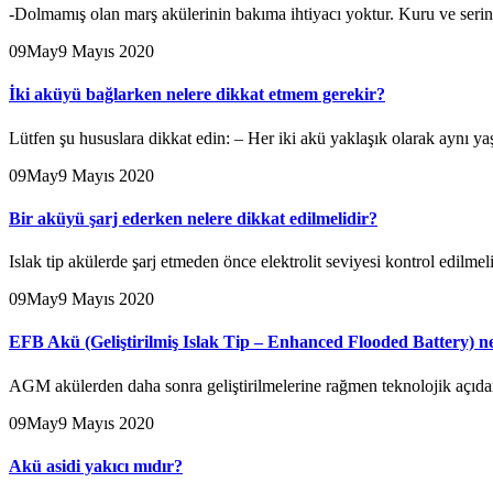
-Dolmamış olan marş akülerinin bakıma ihtiyacı yoktur. Kuru ve seri
09
May
9 Mayıs 2020
İki aküyü bağlarken nelere dikkat etmem gerekir?
Lütfen şu hususlara dikkat edin: – Her iki akü yaklaşık olarak aynı yaş
09
May
9 Mayıs 2020
Bir aküyü şarj ederken nelere dikkat edilmelidir?
Islak tip akülerde şarj etmeden önce elektrolit seviyesi kontrol edilmel
09
May
9 Mayıs 2020
EFB Akü (Geliştirilmiş Islak Tip – Enhanced Flooded Battery) n
AGM akülerden daha sonra geliştirilmelerine rağmen teknolojik açıdan d
09
May
9 Mayıs 2020
Akü asidi yakıcı mıdır?