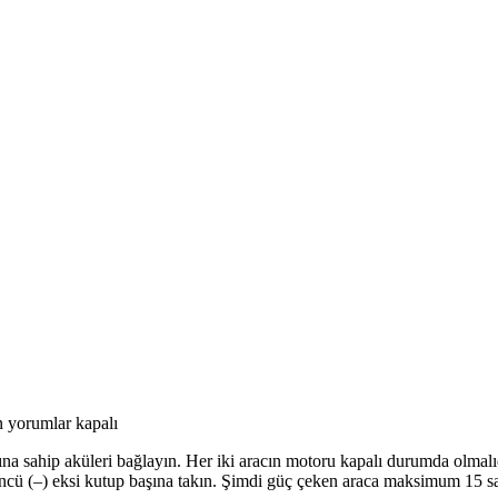
n
yorumlar kapalı
a sahip aküleri bağlayın. Her iki aracın motoru kapalı durumda olmalıdır 
üncü (–) eksi kutup başına takın. Şimdi güç çeken araca maksimum 15 sa