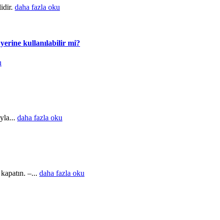
idir.
daha fazla oku
yerine kullanılabilir mi?
u
yla...
daha fazla oku
kapatın. –...
daha fazla oku