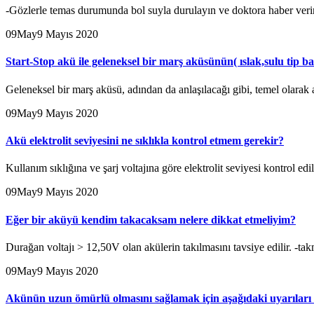
-Gözlerle temas durumunda bol suyla durulayın ve doktora haber verin
09
May
9 Mayıs 2020
Start-Stop akü ile geleneksel bir marş aküsünün( ıslak,sulu tip ba
Geleneksel bir marş aküsü, adından da anlaşılacağı gibi, temel olarak ar
09
May
9 Mayıs 2020
Akü elektrolit seviyesini ne sıklıkla kontrol etmem gerekir?
Kullanım sıklığına ve şarj voltajına göre elektrolit seviyesi kontrol ed
09
May
9 Mayıs 2020
Eğer bir aküyü kendim takacaksam nelere dikkat etmeliyim?
Durağan voltajı > 12,50V olan akülerin takılmasını tavsiye edilir. -t
09
May
9 Mayıs 2020
Akünün uzun ömürlü olmasını sağlamak için aşağıdaki uyarıları 