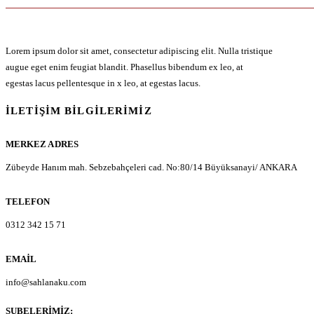
Lorem ipsum dolor sit amet, consectetur adipiscing elit. Nulla tristique
augue eget enim feugiat blandit. Phasellus bibendum ex leo, at
egestas lacus pellentesque in x leo, at egestas lacus.
İLETIŞIM BILGILERIMIZ
MERKEZ ADRES
Zübeyde Hanım mah. Sebzebahçeleri cad. No:80/14 Büyüksanayi/ ANKARA
TELEFON
0312 342 15 71
EMAIL
info@sahlanaku.com
ŞUBELERIMIZ: