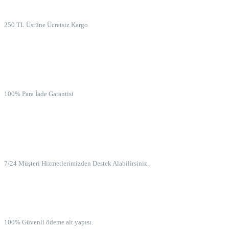
ÜCRETSİZ KARGO
250 TL Üstüne Ücretsiz Kargo
İADE GARANTİSİ
100% Para İade Garantisi
7/24 MÜŞTERİ HİZMETLERİ
7/24 Müşteri Hizmetlerimizden Destek Alabilirsiniz.
100% GÜVENLİ ÖDEME
100% Güvenli ödeme alt yapısı.