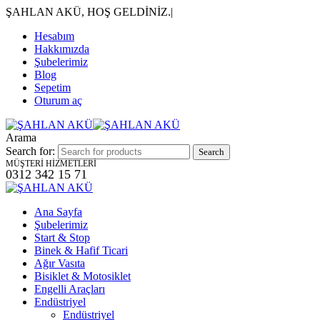
ŞAHLAN AKÜ, HOŞ GELDİNİZ.
|
Hesabım
Hakkımızda
Şubelerimiz
Blog
Sepetim
Oturum aç
Arama
Search for:
MÜŞTERİ HİZMETLERİ
0312 342 15 71
Ana Sayfa
Şubelerimiz
Start & Stop
Binek & Hafif Ticari
Ağır Vasıta
Bisiklet & Motosiklet
Engelli Araçları
Endüstriyel
Endüstriyel