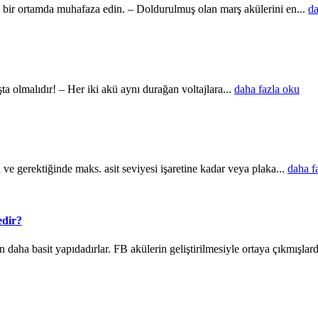
n bir ortamda muhafaza edin. – Doldurulmuş olan marş akülerini en...
da
ta olmalıdır! – Her iki akü aynı durağan voltajlara...
daha fazla oku
i ve gerektiğinde maks. asit seviyesi işaretine kadar veya plaka...
daha f
edir?
aha basit yapıdadırlar. FB akülerin geliştirilmesiyle ortaya çıkmışlardı