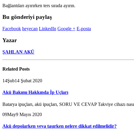
Bağlantıları ayırırken ters sırada ayırın.
Bu gönderiyi paylaş
Facebook
heyecan
LinkedIn
Google +
E-posta
Yazar
ŞAHLAN AKÜ
Related
Posts
14
Şub
14 Şubat 2020
Akü Bakımı Hakkında İp Uçları
Batarya ipuçları, akü ipuçları, SORU VE CEVAP Takviye cihazı nasıl k
09
May
9 Mayıs 2020
Akü depolarken veya taşırken nelere dikkat edilmelidir?