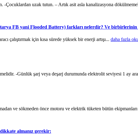
. -Çocuklardan uzak tutun. – Artık asit asla kanalizasyona dökülmemel
tarya FB yani Flooded Battery) farkları nelerdir? Ve birbirlerinin 
acı çalıştırmak için kısa sürede yüksek bir enerji artışı...
daha fazla ok
ilmelidir. -Günlük şarj veya deşarj durumunda elektrolit seviyesi 1 ay ara
akmadan ve sökmeden önce motoru ve elektrik tüketen bütün ekipmanları 
dikkate almanız gerekir: