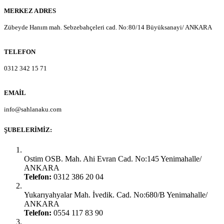
MERKEZ ADRES
Zübeyde Hanım mah. Sebzebahçeleri cad. No:80/14 Büyüksanayi/ ANKARA
TELEFON
0312 342 15 71
EMAIL
info@sahlanaku.com
ŞUBELERIMIZ:
Ankara Yenimahalle:
Ostim OSB. Mah. Ahi Evran Cad. No:145 Yenimahalle/
ANKARA
Telefon:
0312 386 20 04
Ankara Yenimahalle:
Yukarıyahyalar Mah. İvedik. Cad. No:680/B Yenimahalle/
ANKARA
Telefon:
0554 117 83 90
Ankara Şaşmaz Oto Sanayi: