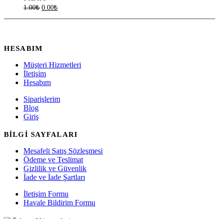
1.00
₺
0.00
₺
HESABIM
Müşteri Hizmetleri
İletişim
Hesabım
Siparişlerim
Blog
Giriş
BİLGİ SAYFALARI
Mesafeli Satış Sözleşmesi
Ödeme ve Teslimat
Gizlilik ve Güvenlik
İade ve İade Şartları
İletişim Formu
Havale Bildirim Formu