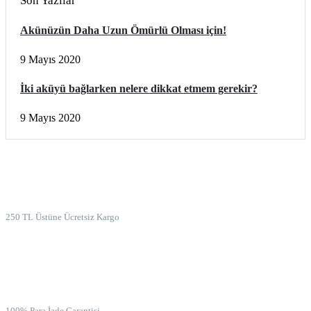
Son Yazılar
Akünüzün Daha Uzun Ömürlü Olması için!
9 Mayıs 2020
İki aküyü bağlarken nelere dikkat etmem gerekir?
9 Mayıs 2020
ÜCRETSİZ KARGO
250 TL Üstüne Ücretsiz Kargo
İADE GARANTİSİ
100% Para İade Garantisi