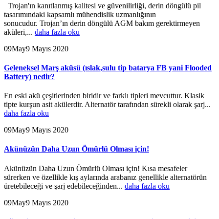
Trojan'ın kanıtlanmış kalitesi ve güvenilirliği, derin döngülü pil
tasarımındaki kapsamlı mühendislik uzmanlığının
sonucudur. Trojan’ın derin döngülü AGM bakım gerektirmeyen
aküleri,...
daha fazla oku
09
May
9 Mayıs 2020
Geleneksel Marş aküsü (ıslak,sulu tip batarya FB yani Flooded
Battery) nedir?
En eski akü çeşitlerinden biridir ve farklı tipleri mevcuttur. Klasik
tipte kurşun asit akülerdir. Alternatör tarafından sürekli olarak şarj...
daha fazla oku
09
May
9 Mayıs 2020
Akünüzün Daha Uzun Ömürlü Olması için!
Akünüzün Daha Uzun Ömürlü Olması için! Kısa mesafeler
sürerken ve özellikle kış aylarında arabanız genellikle alternatörün
üretebileceği ve şarj edebileceğinden...
daha fazla oku
09
May
9 Mayıs 2020