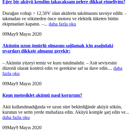
Eğer bir aküyü kendim takacaksam nelere dikkat etmeliyim?
Durağan voltajı > 12,50V olan akülerin takılmasını tavsiye edilir. -
takmadan ve sökmeden önce motoru ve elektrik tüketen bütün
ekipmanları kapatın. –...
daha fazla oku
09
May
9 Mayıs 2020
Akünün uzun ömürlü olmasını sağlamak için aşağıdaki
uyarıları dikkate almanız gerekir:
– Akünün yüzeyi temiz ve kuru tutulmalıdır. – Asit seviyesini
düzenli olarak kontrol edin ve gerekirse saf su ilave edin....
daha
fazla oku
09
May
9 Mayıs 2020
Kışın motosiklet akümü nasıl korurum?
Akü kullanılmadığında ve uzun süre beklediğinde aküyü sökün,
kurutun ve serin yerde muhafaza edin. Aküyü komple şarj edin ve...
daha fazla oku
09
May
9 Mayıs 2020