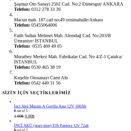
Şaşmaz Oto Sanayi 2502 Cad. No:2 Etimesgut/ ANKARA
Telefon:
0312 278 33 39
Ankara Gimat:
Macun mah. 187.cad no:49 yenimahalle/Ankara
Telefon:
05455064006
İstanbul Ümraniye:
Fatih Sultan Mehmet Mah. Alemdağ Cad. No:203/B
Ümraniye/ İSTANBUL
Telefon:
0535 469 49 05
İstanbul Çatalca:
Muratbey Merkez Mah. Fabrikalar Cad. No 4/Z-1 Çatalca/
İSTANBUL
Telefon:
0530 465 38 19
Kırşehir Şubesi:
Kırşehir Otosanayi Cami Altı
Telefon:
0542 449 31 56
SIZIN İÇIN SEÇTIKLERIMIZ
İnci Akü Maxim A Gorilla Asia 12V 100Ah
0
out of 5
1.00
₺
0.00
₺
İNCİ AKÜ (start-stop) Efb Pantera 12v 72ah
0
out of 5