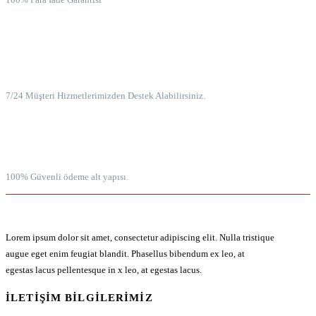
7/24 MÜŞTERİ HİZMETLERİ
7/24 Müşteri Hizmetlerimizden Destek Alabilirsiniz.
100% GÜVENLİ ÖDEME
100% Güvenli ödeme alt yapısı.
Lorem ipsum dolor sit amet, consectetur adipiscing elit. Nulla tristique
augue eget enim feugiat blandit. Phasellus bibendum ex leo, at
egestas lacus pellentesque in x leo, at egestas lacus.
İLETIŞIM BILGILERIMIZ