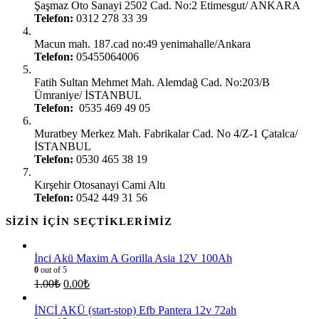
Şaşmaz Oto Sanayi 2502 Cad. No:2 Etimesgut/ ANKARA
Telefon:
0312 278 33 39
Ankara Gimat:
Macun mah. 187.cad no:49 yenimahalle/Ankara
Telefon:
05455064006
İstanbul Ümraniye:
Fatih Sultan Mehmet Mah. Alemdağ Cad. No:203/B
Ümraniye/ İSTANBUL
Telefon:
0535 469 49 05
İstanbul Çatalca:
Muratbey Merkez Mah. Fabrikalar Cad. No 4/Z-1 Çatalca/
İSTANBUL
Telefon:
0530 465 38 19
Kırşehir Şubesi:
Kırşehir Otosanayi Cami Altı
Telefon:
0542 449 31 56
SIZIN İÇIN SEÇTIKLERIMIZ
İnci Akü Maxim A Gorilla Asia 12V 100Ah
0
out of 5
1.00
₺
0.00
₺
İNCİ AKÜ (start-stop) Efb Pantera 12v 72ah