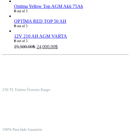
Optima Yellow Top AGM Akü 75Ah
0
out of 5
OPTİMA RED TOP 50 AH
0
out of 5
12V 210 AH AGM VARTA
0
out of 5
25,500.00
₺
24,000.00
₺
ÜCRETSİZ KARGO
250 TL Üstüne Ücretsiz Kargo
İADE GARANTİSİ
100% Para İade Garantisi