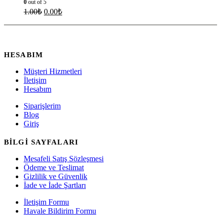
0
out of 5
1.00
₺
0.00
₺
HESABIM
Müşteri Hizmetleri
İletişim
Hesabım
Siparişlerim
Blog
Giriş
BİLGİ SAYFALARI
Mesafeli Satış Sözleşmesi
Ödeme ve Teslimat
Gizlilik ve Güvenlik
İade ve İade Şartları
İletişim Formu
Havale Bildirim Formu