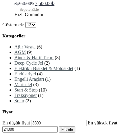
8,250.00
₺
7,500.00
₺
Sepete Ekle
Hızlı Görünüm
Göstermek:
Kategoriler
Ağır Vasıta
(6)
AGM
(9)
Binek & Hafif Ticari
(8)
Deep Cycle Jel
(2)
Elektrikli Bisiklet & Motosiklet
(1)
Endüstriyel
(4)
Engelli Araçları
(1)
Marin Jel
(3)
Start & Stop
(10)
Traksiyoner
(1)
Solar
(2)
Fiyat
En düşük fiyat
En yüksek fiyat
Filtrele