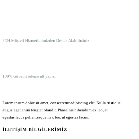
7/24 MÜŞTERİ HİZMETLERİ
7/24 Müşteri Hizmetlerimizden Destek Alabilirsiniz.
100% GÜVENLİ ÖDEME
100% Güvenli ödeme alt yapısı.
Lorem ipsum dolor sit amet, consectetur adipiscing elit. Nulla tristique
augue eget enim feugiat blandit. Phasellus bibendum ex leo, at
egestas lacus pellentesque in x leo, at egestas lacus.
İLETIŞIM BILGILERIMIZ