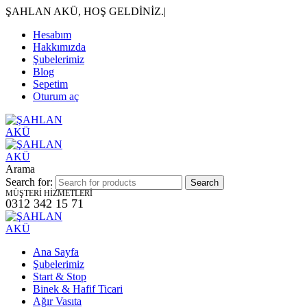
ŞAHLAN AKÜ, HOŞ GELDİNİZ.
|
Hesabım
Hakkımızda
Şubelerimiz
Blog
Sepetim
Oturum aç
Arama
Search for:
MÜŞTERİ HİZMETLERİ
0312 342 15 71
Ana Sayfa
Şubelerimiz
Start & Stop
Binek & Hafif Ticari
Ağır Vasıta