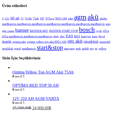
Ürün etiketleri
akü
agm
60 ah
5
12v
72
74 Ah
75ah
187
975cca
9051-160
adet
aküler
start&servis start&servis start&servis start&servis start&servis start&servis start&servis
araç
bosch
banner
ağır vasıta
BANNER AKÜ
BANNER START STOP
cycle
d31a
EAS
inci
d31a start&servis start&servis start&servis
deep
dnv
kamyon
kuru
lloyd
oto akü
marin
otoaküsü
optima akü
optima yellow top akü 8051-160
otomobil
start&stop
sertifikalı
spiral
start&servis
start-stop
stok
tarihli
top
tır
yellow
Sizin İçin Seçtiklerimiz
Optima Yellow Top AGM Akü 75Ah
0
out of 5
OPTİMA RED TOP 50 AH
0
out of 5
12V 210 AH AGM VARTA
0
out of 5
25,500.00
₺
24,000.00
₺