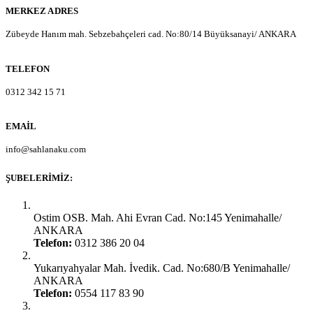
MERKEZ ADRES
Zübeyde Hanım mah. Sebzebahçeleri cad. No:80/14 Büyüksanayi/ ANKARA
TELEFON
0312 342 15 71
EMAIL
info@sahlanaku.com
ŞUBELERIMIZ:
Ankara Yenimahalle:
Ostim OSB. Mah. Ahi Evran Cad. No:145 Yenimahalle/
ANKARA
Telefon:
0312 386 20 04
Ankara Yenimahalle:
Yukarıyahyalar Mah. İvedik. Cad. No:680/B Yenimahalle/
ANKARA
Telefon:
0554 117 83 90
Ankara Şaşmaz Oto Sanayi: