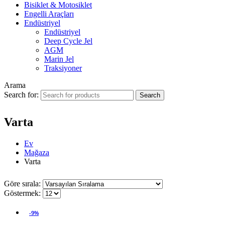
Bisiklet & Motosiklet
Engelli Araçları
Endüstriyel
Endüstriyel
Deep Cycle Jel
AGM
Marin Jel
Traksiyoner
Arama
Search for:
Varta
Ev
Mağaza
Varta
Göre sırala:
Göstermek:
-9%