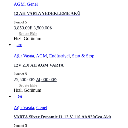
AGM
,
Genel
12 AH VARTA YEDEKLEME AKÜ
0
out of 5
3,850.00
₺
3,500.00
₺
Sepete Ekle
Hızlı Görünüm
-6%
Ağır Vasıta
,
AGM
,
Endüstriyel
,
Start & Stop
12V 210 AH AGM VARTA
0
out of 5
25,500.00
₺
24,000.00
₺
Sepete Ekle
Hızlı Görünüm
-9%
Ağır Vasıta
,
Genel
VARTA Silver Dynamic I1 12 V 110 Ah 920Cca Akü
0
out of 5