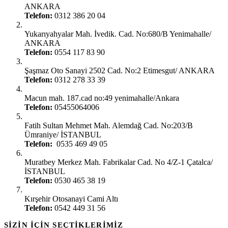
ANKARA
Telefon:
0312 386 20 04
Ankara Yenimahalle:
Yukarıyahyalar Mah. İvedik. Cad. No:680/B Yenimahalle/
ANKARA
Telefon:
0554 117 83 90
Ankara Şaşmaz Oto Sanayi:
Şaşmaz Oto Sanayi 2502 Cad. No:2 Etimesgut/ ANKARA
Telefon:
0312 278 33 39
Ankara Gimat:
Macun mah. 187.cad no:49 yenimahalle/Ankara
Telefon:
05455064006
İstanbul Ümraniye:
Fatih Sultan Mehmet Mah. Alemdağ Cad. No:203/B
Ümraniye/ İSTANBUL
Telefon:
0535 469 49 05
İstanbul Çatalca:
Muratbey Merkez Mah. Fabrikalar Cad. No 4/Z-1 Çatalca/
İSTANBUL
Telefon:
0530 465 38 19
Kırşehir Şubesi:
Kırşehir Otosanayi Cami Altı
Telefon:
0542 449 31 56
SIZIN İÇIN SEÇTIKLERIMIZ