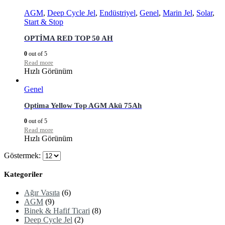
AGM
,
Deep Cycle Jel
,
Endüstriyel
,
Genel
,
Marin Jel
,
Solar
,
Start & Stop
OPTİMA RED TOP 50 AH
0
out of 5
Read more
Hızlı Görünüm
Genel
Optima Yellow Top AGM Akü 75Ah
0
out of 5
Read more
Hızlı Görünüm
Göstermek:
Kategoriler
Ağır Vasıta
(6)
AGM
(9)
Binek & Hafif Ticari
(8)
Deep Cycle Jel
(2)