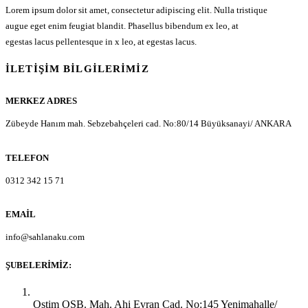
Lorem ipsum dolor sit amet, consectetur adipiscing elit. Nulla tristique
augue eget enim feugiat blandit. Phasellus bibendum ex leo, at
egestas lacus pellentesque in x leo, at egestas lacus.
İLETIŞIM BILGILERIMIZ
MERKEZ ADRES
Zübeyde Hanım mah. Sebzebahçeleri cad. No:80/14 Büyüksanayi/ ANKARA
TELEFON
0312 342 15 71
EMAIL
info@sahlanaku.com
ŞUBELERIMIZ:
Ankara Yenimahalle:
Ostim OSB. Mah. Ahi Evran Cad. No:145 Yenimahalle/