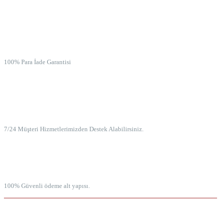
İADE GARANTİSİ
100% Para İade Garantisi
7/24 MÜŞTERİ HİZMETLERİ
7/24 Müşteri Hizmetlerimizden Destek Alabilirsiniz.
100% GÜVENLİ ÖDEME
100% Güvenli ödeme alt yapısı.