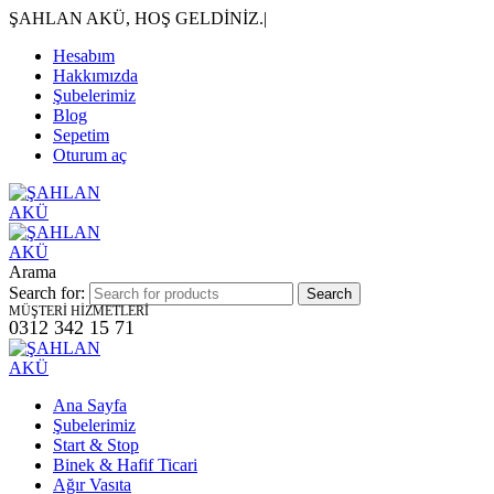
ŞAHLAN AKÜ, HOŞ GELDİNİZ.
|
Hesabım
Hakkımızda
Şubelerimiz
Blog
Sepetim
Oturum aç
Arama
Search for:
MÜŞTERİ HİZMETLERİ
0312 342 15 71
Ana Sayfa
Şubelerimiz
Start & Stop
Binek & Hafif Ticari
Ağır Vasıta