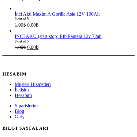
İnci Akü Maxim A Gorilla Asia 12V 100Ah
0
out of 5
1.00
₺
0.00
₺
İNCİ AKÜ (start-stop) Efb Pantera 12v 72ah
0
out of 5
1.00
₺
0.00
₺
HESABIM
Müşteri Hizmetleri
İletişim
Hesabım
Siparişlerim
Blog
Giriş
BİLGİ SAYFALARI