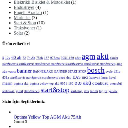
Elektrikli Bisiklet & Motosiklet
(1)
Endüstriyel
(4)
Engelli Araçları
(1)
Marin Jel
(3)
Start & Stop
(10)
Traksiyoner
(1)
Solar
(2)
Ürün etiketleri
akü
agm
60 ah
5
12v
72
74 Ah
75ah
187
975cca
9051-160
adet
aküler
start&servis start&servis start&servis start&servis start&servis start&servis start&servis
araç
bosch
banner
ağır vasıta
BANNER AKÜ
BANNER START STOP
cycle
d31a
EAS
inci
d31a start&servis start&servis start&servis
deep
dnv
kamyon
kuru
lloyd
oto akü
marin
otoaküsü
optima akü
optima yellow top akü 8051-160
otomobil
start&stop
sertifikalı
spiral
start&servis
start-stop
stok
tarihli
top
tır
yellow
Sizin İçin Seçtiklerimiz
Optima Yellow Top AGM Akü 75Ah
0
out of 5