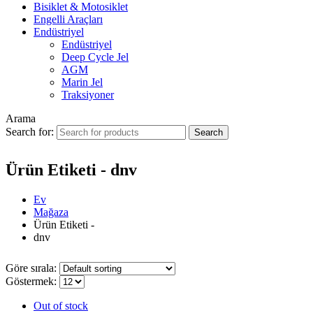
Bisiklet & Motosiklet
Engelli Araçları
Endüstriyel
Endüstriyel
Deep Cycle Jel
AGM
Marin Jel
Traksiyoner
Arama
Search for:
Ürün Etiketi - dnv
Ev
Mağaza
Ürün Etiketi -
dnv
Göre sırala:
Göstermek:
Out of stock