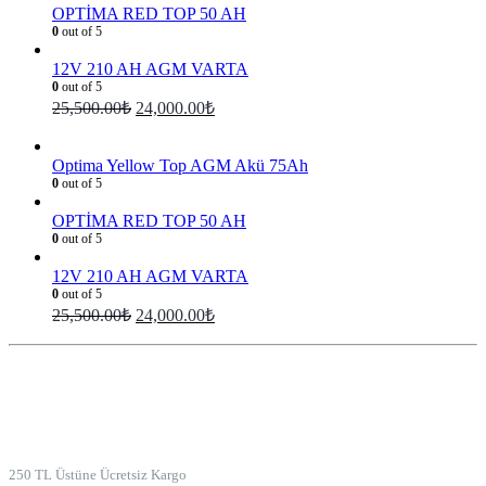
OPTİMA RED TOP 50 AH
0
out of 5
12V 210 AH AGM VARTA
0
out of 5
25,500.00
₺
24,000.00
₺
Optima Yellow Top AGM Akü 75Ah
0
out of 5
OPTİMA RED TOP 50 AH
0
out of 5
12V 210 AH AGM VARTA
0
out of 5
25,500.00
₺
24,000.00
₺
ÜCRETSİZ KARGO
250 TL Üstüne Ücretsiz Kargo