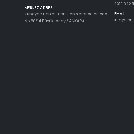
0312 342 1
MERKEZ ADRES
EMAIL
Zübeyde Hanım mah. Sebzebahçeleri cad.
info@sah
No:80/14 Büyüksanayi/ ANKARA