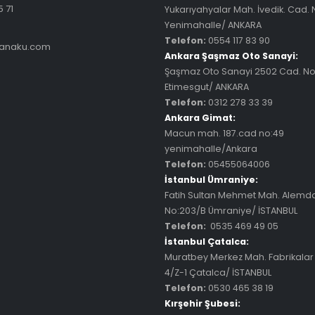
5 71
Yukarıyahyalar Mah. İvedik. Cad.
Yenimahalle/ ANKARA
Telefon:
0554 117 83 90
lanaku.com
Ankara Şaşmaz Oto Sanayi:
Şaşmaz Oto Sanayi 2502 Cad. No
Etimesgut/ ANKARA
Telefon:
0312 278 33 39
Ankara Gimat:
Macun mah. 187.cad no:49
yenimahalle/Ankara
Telefon:
05455064006
İstanbul Ümraniye:
Fatih Sultan Mehmet Mah. Alemd
No:203/B Ümraniye/ İSTANBUL
Telefon:
0535 469 49 05
İstanbul Çatalca:
Muratbey Merkez Mah. Fabrikalar
4/Z-1 Çatalca/ İSTANBUL
Telefon:
0530 465 38 19
Kırşehir Şubesi: