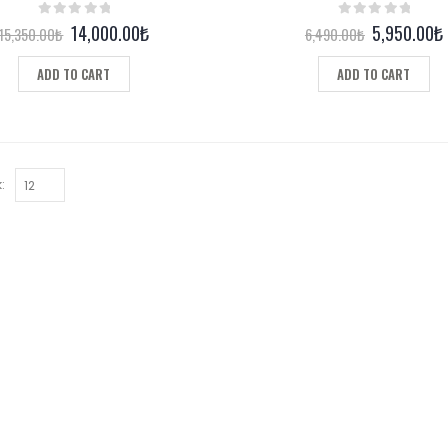
0
out of 5
0
out of 5
14,000.00
₺
5,950.00
₺
15,350.00
₺
6,490.00
₺
ADD TO CART
ADD TO CART
: