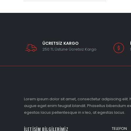
ÜCRETSİZ KARGO
250 TL Üstüne Ücretsiz Kargo
Lorem ipsum dolor sit amet, consectetur adipiscing elit. N
augue eget enim feugiat blandit. Phasellus bibendum ex 
egestas lacus pellentesque in x leo, at egestas lacus.
İLETIŞIM BILGILERIMIZ
TELEFON