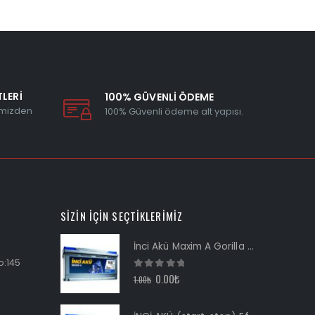
LERİ
100% GÜVENLİ ÖDEME
imizden
100% Güvenli ödeme alt yapısı.
SIZIN İÇIN SEÇTIKLERIMIZ
İnci Akü Maxim A Gorilla Asia 12V 100Ah
o:145
0
out of 5
0.00
₺
1.00
₺