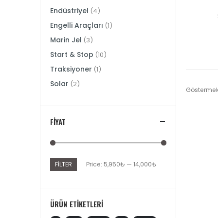
Endüstriyel
(4)
Engelli Araçları
(1)
Marin Jel
(3)
Start & Stop
(10)
Traksiyoner
(1)
Solar
(2)
Göstermek
FIYAT
FILTER
Price:
5,950₺
—
14,000₺
Min
Max
price
price
ÜRÜN ETIKETLERI