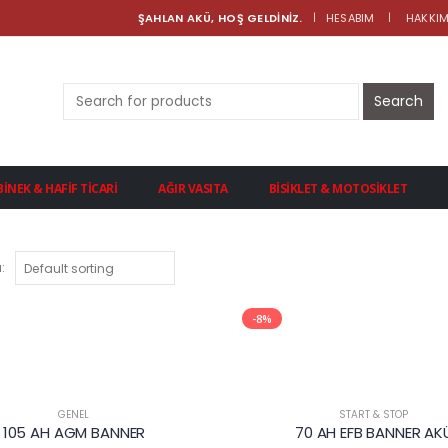
ŞAHLAN AKÜ, HOŞ GELDİNİZ.
HESABIM
HAKKIM
|
Search
for:
BINEK & HAFIF TICARI
AĞIR VASITA
BISIKLET & MOTOSIKLET
:
-8%
GENEL
START & STOP
105 AH AGM BANNER
70 AH EFB BANNER AK