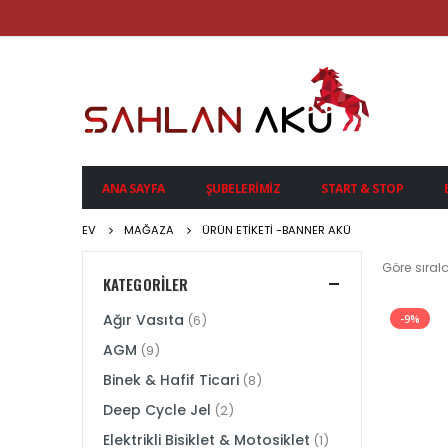
ANA SAYFA
ŞUBELERIMIZ
START & STOP
EV
MAĞAZA
ÜRÜN ETIKETI -
BANNER AKÜ
Göre sırala
KATEGORILER
Ağır Vasıta
-9%
(6)
AGM
(9)
Binek & Hafif Ticari
(8)
Deep Cycle Jel
(2)
Elektrikli Bisiklet & Motosiklet
(1)