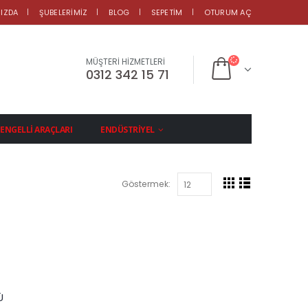
IZDA
ŞUBELERIMIZ
BLOG
SEPETIM
OTURUM AÇ
MÜŞTERİ HİZMETLERİ
0312 342 15 71
ENGELLI ARAÇLARI
ENDÜSTRIYEL
Göstermek:
Ü