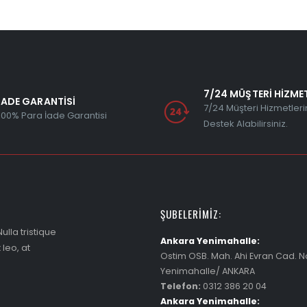
7/24 MÜŞTERİ HİZMET
İADE GARANTİSİ
7/24 Müşteri Hizmetler
100% Para İade Garantisi
Destek Alabilirsiniz.
ŞUBELERIMIZ:
ulla tristique
Ankara Yenimahalle:
leo, at
Ostim OSB. Mah. Ahi Evran Cad. N
Yenimahalle/ ANKARA
Telefon:
0312 386 20 04
Ankara Yenimahalle: