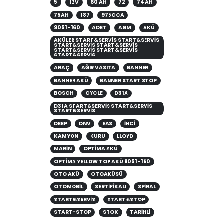
5
12V
60 AH
72
74 AH
75AH
187
975CCA
9051-160
ADET
AGM
AKÜ
AKÜLER START&SERVIS START&SERVIS
START&SERVIS START&SERVIS
START&SERVIS START&SERVIS
START&SERVIS
ARAÇ
AĞIR VASITA
BANNER
BANNER AKÜ
BANNER START STOP
BOSCH
CYCLE
D31A
D31A START&SERVIS START&SERVIS
START&SERVIS
DEEP
DNV
EAS
INCI
KAMYON
KURU
LLOYD
MARIN
OPTIMA AKÜ
OPTIMA YELLOW TOP AKÜ 8051-160
OTO AKÜ
OTOAKÜSÜ
OTOMOBIL
SERTIFIKALI
SPIRAL
START&SERVIS
START&STOP
START-STOP
STOK
TARIHLI