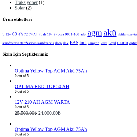
Traksiyoner
(1)
Solar
(2)
Ürün etiketleri
akü
agm
60 ah
5
12v
72
74 Ah
75ah
187
975cca
9051-160
adet
aküler start&s
EAS
inci
marin
start&servis start&servis start&servis
deep
dnv
kamyon
kuru
lloyd
opti
Sizin İçin Seçtiklerimiz
Optima Yellow Top AGM Akü 75Ah
0
out of 5
OPTİMA RED TOP 50 AH
0
out of 5
12V 210 AH AGM VARTA
0
out of 5
25,500.00
₺
24,000.00
₺
Optima Yellow Top AGM Akü 75Ah
0
out of 5