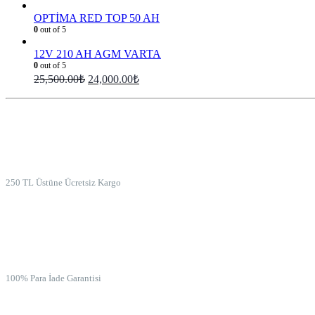
OPTİMA RED TOP 50 AH
0
out of 5
12V 210 AH AGM VARTA
0
out of 5
25,500.00
₺
24,000.00
₺
ÜCRETSİZ KARGO
250 TL Üstüne Ücretsiz Kargo
İADE GARANTİSİ
100% Para İade Garantisi