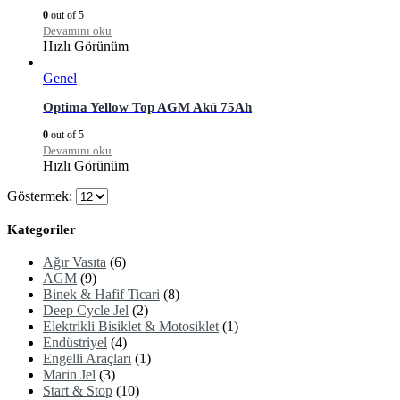
0
out of 5
Devamını oku
Hızlı Görünüm
Genel
Optima Yellow Top AGM Akü 75Ah
0
out of 5
Devamını oku
Hızlı Görünüm
Göstermek:
Kategoriler
Ağır Vasıta
(6)
AGM
(9)
Binek & Hafif Ticari
(8)
Deep Cycle Jel
(2)
Elektrikli Bisiklet & Motosiklet
(1)
Endüstriyel
(4)
Engelli Araçları
(1)
Marin Jel
(3)
Start & Stop
(10)