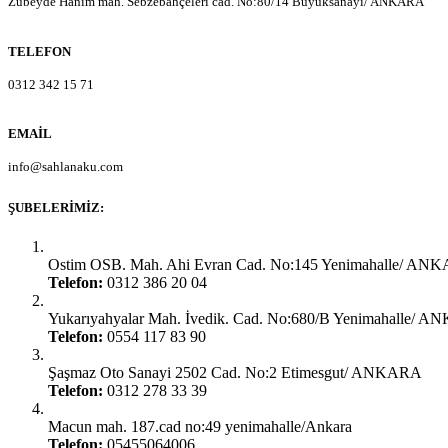
Zübeyde Hanım mah. Sebzebahçeleri cad. No:80/14 Büyüksanayi/ ANKARA
TELEFON
0312 342 15 71
EMAIL
info@sahlanaku.com
ŞUBELERIMIZ:
Ankara Yenimahalle:
Ostim OSB. Mah. Ahi Evran Cad. No:145 Yenimahalle/ AN
Telefon:
0312 386 20 04
Ankara Yenimahalle:
Yukarıyahyalar Mah. İvedik. Cad. No:680/B Yenimahalle/ 
Telefon:
0554 117 83 90
Ankara Şaşmaz Oto Sanayi:
Şaşmaz Oto Sanayi 2502 Cad. No:2 Etimesgut/ ANKARA
Telefon:
0312 278 33 39
Ankara Gimat:
Macun mah. 187.cad no:49 yenimahalle/Ankara
Telefon:
05455064006