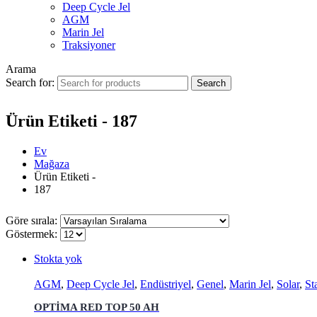
Deep Cycle Jel
AGM
Marin Jel
Traksiyoner
Arama
Search for:
Ürün Etiketi - 187
Ev
Mağaza
Ürün Etiketi -
187
Göre sırala:
Göstermek:
Stokta yok
AGM
,
Deep Cycle Jel
,
Endüstriyel
,
Genel
,
Marin Jel
,
Solar
,
St
OPTİMA RED TOP 50 AH