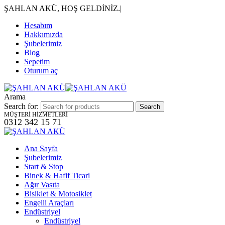
ŞAHLAN AKÜ, HOŞ GELDİNİZ.
|
Hesabım
Hakkımızda
Şubelerimiz
Blog
Sepetim
Oturum aç
Arama
Search for:
MÜŞTERİ HİZMETLERİ
0312 342 15 71
Ana Sayfa
Şubelerimiz
Start & Stop
Binek & Hafif Ticari
Ağır Vasıta
Bisiklet & Motosiklet
Engelli Araçları
Endüstriyel
Endüstriyel