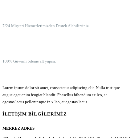
7/24 MÜŞTERİ HİZMETLERİ
7/24 Müşteri Hizmetlerimizden Destek Alabilirsiniz.
100% GÜVENLİ ÖDEME
100% Güvenli ödeme alt yapısı.
Lorem ipsum dolor sit amet, consectetur adipiscing elit. Nulla tristique
augue eget enim feugiat blandit. Phasellus bibendum ex leo, at
egestas lacus pellentesque in x leo, at egestas lacus.
İLETIŞIM BILGILERIMIZ
MERKEZ ADRES