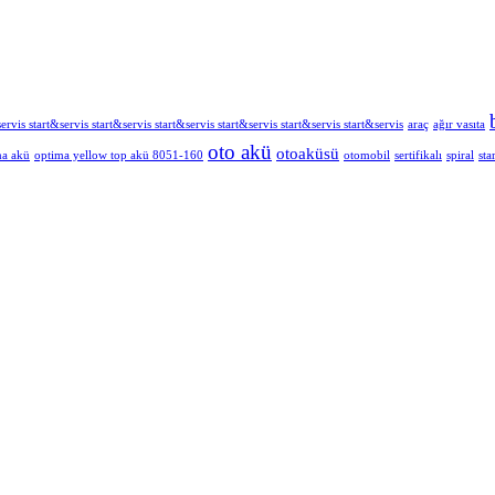
ervis start&servis start&servis start&servis start&servis start&servis start&servis
araç
ağır vasıta
oto akü
otoaküsü
ma akü
optima yellow top akü 8051-160
otomobil
sertifikalı
spiral
sta