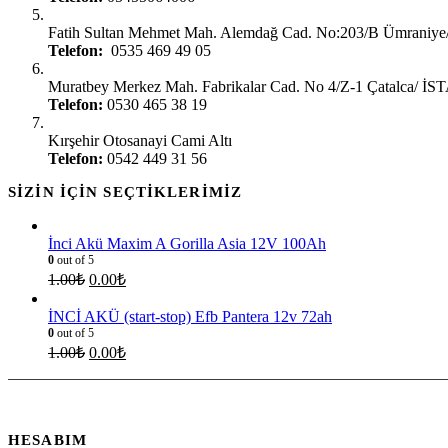
İstanbul Ümraniye:
Fatih Sultan Mehmet Mah. Alemdağ Cad. No:203/B Ümrani
Telefon:
0535 469 49 05
İstanbul Çatalca:
Muratbey Merkez Mah. Fabrikalar Cad. No 4/Z-1 Çatalca/ 
Telefon:
0530 465 38 19
Kırşehir Şubesi:
Kırşehir Otosanayi Cami Altı
Telefon:
0542 449 31 56
SIZIN İÇIN SEÇTIKLERIMIZ
İnci Akü Maxim A Gorilla Asia 12V 100Ah
0
out of 5
1.00
₺
0.00
₺
İNCİ AKÜ (start-stop) Efb Pantera 12v 72ah
0
out of 5
1.00
₺
0.00
₺
HESABIM