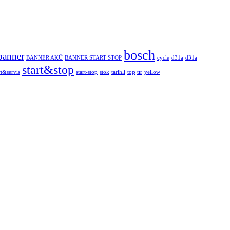
bosch
banner
BANNER AKÜ
BANNER START STOP
cycle
d31a
d31a
start&stop
rt&servis
start-stop
stok
tarihli
top
tır
yellow